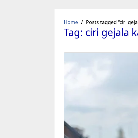
Skip
to
content
Home
Posts tagged “ciri gej
Tag:
ciri gejala