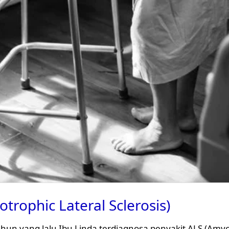
trophic Lateral Sclerosis)
tahun yang lalu Ibu Linda terdiagnosa penyakit ALS (Amyot