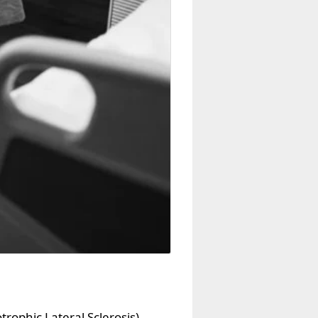
rophic Lateral Sclerosis)