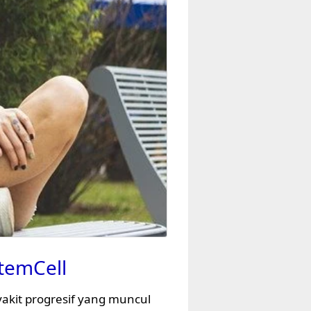
StemCell
nyakit progresif yang muncul