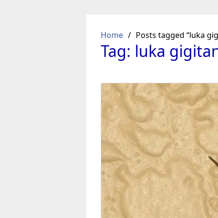
Skip
to
content
Home
Posts tagged “luka gi
Tag:
luka gigit