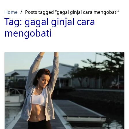
Skip
to
Home
Posts tagged “gagal ginjal cara mengobati”
content
Tag:
gagal ginjal cara
mengobati